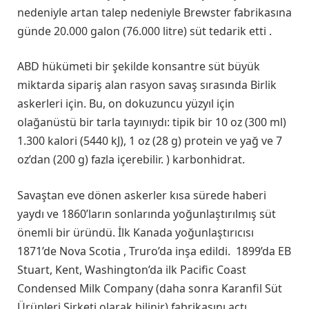
nedeniyle artan talep nedeniyle Brewster fabrikasına
günde 20.000 galon (76.000 litre) süt tedarik etti .
ABD hükümeti bir şekilde konsantre süt büyük
miktarda sipariş alan rasyon savaş sırasında Birlik
askerleri için. Bu, on dokuzuncu yüzyıl için
olağanüstü bir tarla tayınıydı: tipik bir 10 oz (300 ml)
1.300 kalori (5440 kJ), 1 oz (28 g) protein ve yağ ve 7
oz’dan (200 g) fazla içerebilir. ) karbonhidrat.
Savaştan eve dönen askerler kısa sürede haberi
yaydı ve 1860’ların sonlarında yoğunlaştırılmış süt
önemli bir üründü. İlk Kanada yoğunlaştırıcısı
1871’de Nova Scotia , Truro’da inşa edildi. 1899’da EB
Stuart, Kent, Washington’da ilk Pacific Coast
Condensed Milk Company (daha sonra Karanfil Süt
Ürünleri Şirketi olarak bilinir) fabrikasını açtı .