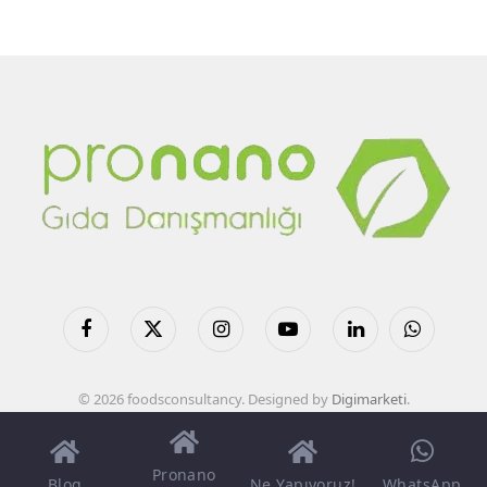
Facebook
X
Instagram
YouTube
LinkedIn
WhatsApp
(Twitter)
© 2026 foodsconsultancy. Designed by
Digimarketi
.
Pronano
Blog
Ne Yapıyoruz!
WhatsApp