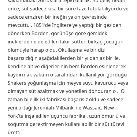
saklamadaki zorluklara tepki olarak. Bu gelişmeden
önce, süt sadece kısa bir süre taze tutulabiliyordu ve
sadece emziren bir ineğin yakın çevresinde
mevcuttu . 1851’de İngiltere’ye yaptığı bir geziden
dönerken Borden, görünüşe göre gemideki
ineklerden elde edilen fakir sütten birkaç çocuğun
ölümüyle harap oldu. Okullaşma ve bir dizi
başarısızlığın aşağıdakilerden bir yıldan az bir ile,
kendine ait ve diğerlerinin hem Borden esinlenerek
kaydırmak vakum o tarafından kullanılıyor gördüğü
Shakers yoğunlaşma için meyve suyu kavurucu veya
olmayan süt azaltmak ve yönetilen donduran o . O
zaman bile ilk iki fabrikası başarısız oldu ve sadece
yeni ortağı Jeremiah Milbank ile Wassaic, New
York’ta inşa edilen üçüncü fabrika , uzun ömürlü ve
soğutma gerektirmeyen kullanılabilir bir süt türevi
üretti.