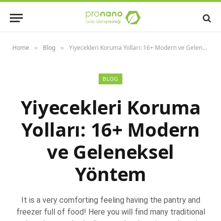
Home
Blog
Yiyecekleri Koruma Yolları: 16+ Modern ve Geleneksel Yöntem
»
»
BLOG
Yiyecekleri Koruma
Yolları: 16+ Modern
ve Geleneksel
Yöntem
It is a very comforting feeling having the pantry and
freezer full of food! Here you will find many traditional