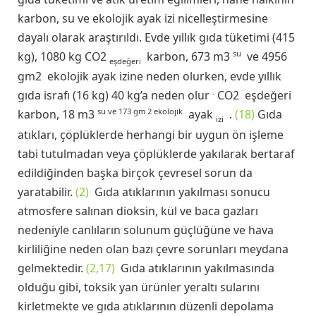
karbon, su ve ekolojik ayak izi nicelleştirmesine
dayalı olarak araştırıldı. Evde yıllık gıda tüketimi (415
su
kg), 1080 kg CO2
karbon, 673 m3
ve 4956
eşdeğeri
gm2 ekolojik ayak izine neden olurken, evde yıllık
.
gıda israfı (16 kg) 40 kg’a neden olur
CO2 eşdeğeri
su ve 173 gm 2
ekolojik
karbon, 18 m3
ayak
.
(18)
Gıda
izi
atıkları, çöplüklerde herhangi bir uygun ön işleme
tabi tutulmadan veya çöplüklerde yakılarak bertaraf
edildiğinden başka birçok çevresel sorun da
yaratabilir.
(2)
Gıda atıklarının yakılması sonucu
atmosfere salınan dioksin, kül ve baca gazları
nedeniyle canlıların solunum güçlüğüne ve hava
kirliliğine neden olan bazı çevre sorunları meydana
gelmektedir.
(2,17)
Gıda atıklarının yakılmasında
olduğu gibi, toksik yan ürünler yeraltı sularını
kirletmekte ve gıda atıklarının düzenli depolama