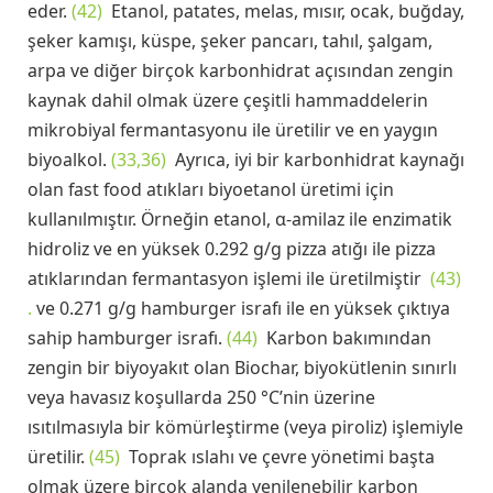
eder.
(42)
Etanol, patates, melas, mısır, ocak, buğday,
şeker kamışı, küspe, şeker pancarı, tahıl, şalgam,
arpa ve diğer birçok karbonhidrat açısından zengin
kaynak dahil olmak üzere çeşitli hammaddelerin
mikrobiyal fermantasyonu ile üretilir ve en yaygın
biyoalkol.
(33,36)
Ayrıca, iyi bir karbonhidrat kaynağı
olan fast food atıkları biyoetanol üretimi için
kullanılmıştır. Örneğin etanol, α-amilaz ile enzimatik
hidroliz ve en yüksek 0.292 g/g pizza atığı ile pizza
atıklarından fermantasyon işlemi ile üretilmiştir
(43)
.
ve 0.271 g/g hamburger israfı ile en yüksek çıktıya
sahip hamburger israfı.
(44)
Karbon bakımından
zengin bir biyoyakıt olan Biochar, biyokütlenin sınırlı
veya havasız koşullarda 250 °C’nin üzerine
ısıtılmasıyla bir kömürleştirme (veya piroliz) işlemiyle
üretilir.
(45)
Toprak ıslahı ve çevre yönetimi başta
olmak üzere birçok alanda yenilenebilir karbon