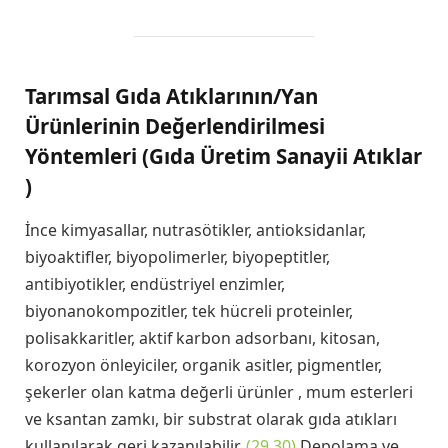
Tarımsal Gıda Atıklarının/Yan
Ürünlerinin Değerlendirilmesi
Yöntemleri (Gıda Üretim Sanayii Atıklar
)
İnce kimyasallar, nutrasötikler, antioksidanlar,
biyoaktifler, biyopolimerler, biyopeptitler,
antibiyotikler, endüstriyel enzimler,
biyonanokompozitler, tek hücreli proteinler,
polisakkaritler, aktif karbon adsorbanı, kitosan,
korozyon önleyiciler, organik asitler, pigmentler,
şekerler olan katma değerli ürünler , mum esterleri
ve ksantan zamkı, bir substrat olarak gıda atıkları
kullanılarak geri kazanılabilir.
(29,30)
Depolama ve