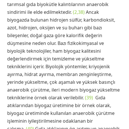
tarımsal gıda biyokütle kalıntılarının anaerobik
sindirimi ile elde edilmektedir.
(2,38)
Ancak
biyogazda bulunan hidrojen sülfür, karbondioksit,
azot, hidrojen, oksijen ve su buharı gibi bazı
bileşenler, doğal gaza göre kalorifik değerin
düşmesine neden olur. Bazı fizikokimyasal ve
biyolojik teknolojiler, ham biyogaz kalitesini
değerlendirmek için temizleme ve yükseltme
tekniklerini içerir. Biyolojik yöntemler, kriyojenik
ayırma, hidrat ayırma, membran zenginleştirme,
yerinde yükseltme, çok aşamalı ve yüksek basınçlı
anaerobik çürütme, ileri modern biyogaz yükseltme
tekniklerine örnek olarak verilebilir.
(39)
Gıda
atıklarından biyogaz üretimine bir örnek olarak,
biyogaz üretiminde kullanılan anaerobik çürütme
işleminin iyileştirilmesine odaklanan bir
çalışma.
(40)
Gıda atıklarının ön arıtımı ve anaerobik