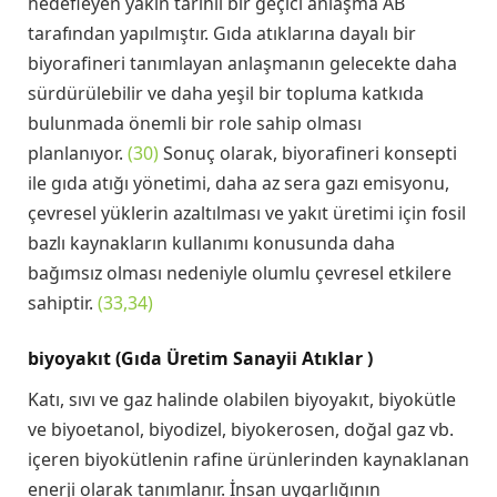
hedefleyen yakın tarihli bir geçici anlaşma AB
tarafından yapılmıştır. Gıda atıklarına dayalı bir
biyorafineri tanımlayan anlaşmanın gelecekte daha
sürdürülebilir ve daha yeşil bir topluma katkıda
bulunmada önemli bir role sahip olması
planlanıyor.
(30)
Sonuç olarak, biyorafineri konsepti
ile gıda atığı yönetimi, daha az sera gazı emisyonu,
çevresel yüklerin azaltılması ve yakıt üretimi için fosil
bazlı kaynakların kullanımı konusunda daha
bağımsız olması nedeniyle olumlu çevresel etkilere
sahiptir.
(33,34)
biyoyakıt (Gıda Üretim Sanayii Atıklar )
Katı, sıvı ve gaz halinde olabilen biyoyakıt, biyokütle
ve biyoetanol, biyodizel, biyokerosen, doğal gaz vb.
içeren biyokütlenin rafine ürünlerinden kaynaklanan
enerji olarak tanımlanır. İnsan uygarlığının