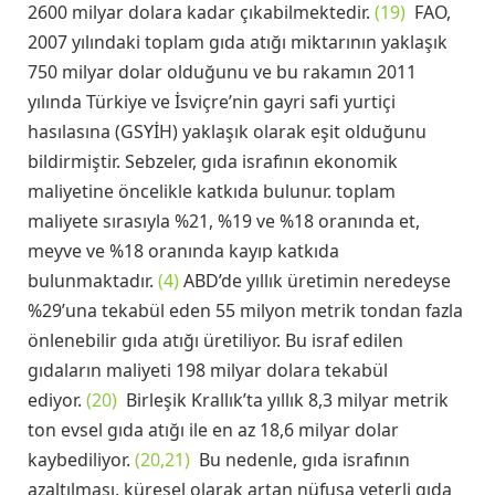
2600 milyar dolara kadar çıkabilmektedir.
(19)
FAO,
2007 yılındaki toplam gıda atığı miktarının yaklaşık
750 milyar dolar olduğunu ve bu rakamın 2011
yılında Türkiye ve İsviçre’nin gayri safi yurtiçi
hasılasına (GSYİH) yaklaşık olarak eşit olduğunu
bildirmiştir. Sebzeler, gıda israfının ekonomik
maliyetine öncelikle katkıda bulunur. toplam
maliyete sırasıyla %21, %19 ve %18 oranında et,
meyve ve %18 oranında kayıp katkıda
bulunmaktadır.
(4)
ABD’de yıllık üretimin neredeyse
%29’una tekabül eden 55 milyon metrik tondan fazla
önlenebilir gıda atığı üretiliyor. Bu israf edilen
gıdaların maliyeti 198 milyar dolara tekabül
ediyor.
(20)
Birleşik Krallık’ta yıllık 8,3 milyar metrik
ton evsel gıda atığı ile en az 18,6 milyar dolar
kaybediliyor.
(20,21)
Bu nedenle, gıda israfının
azaltılması, küresel olarak artan nüfusa yeterli gıda