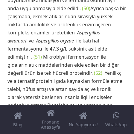
boyunca sakarifikasyon ve fermantasyonun aynı
anda uygulanmasıyla elde edildi.
(50)
Ayrıca başka bir
çalışmada, ekmek atıklarından sırasıyla yüksek
miktarda amilolitik ve proteolitik enzim içeren
kompleks enzimler üretebilen
Aspergillus
awamori
ve
Aspergillus oryzae
ile katı hal
fermentasyonu ile 47.3 g/L süksinik asit elde
edilmiştir .
(51)
Mikrobiyal fermentasyon ile
gıdaların atık maddelerinden elde edilen bir diğer
değerli ürün ise tek hücreli proteindir.
(52)
Yenilikçi
ve alternatif proteinli gıda kaynakları formüle etme
talebi, nüfus artışı ve artan sayıda aç ve kronik
olarak yetersiz beslenen insanla ilgili endişeler
nedeniyle artıyor. Bu talebe cevap vermenin en
önemli adımı tek hücreli protein
üretimidir.
(53)
Bakteri, maya, alg ve mantar gibi
Pronano
Blog
Ne Yapıyoruz!
WhatsApp
Anasayfa
mikrobiyal biyokütleden ekstrakte edilen protein