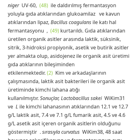
niger
UV-60,
(48)
ile daldırılmış fermantasyon
yoluyla gıda atıklarından glukoamilaz ve kavun
atıklarından lipaz,
Bacillus coagulans
ile katı hal
fermantasyonu ,
(49)
kurtarıldı. Gıda atıklarından
üretilen organik asitler arasında laktik, süksinik,
sitrik, 3-hidroksi propiyonik, asetik ve butirik asitler
yer almakta olup, asidojenez ile organik asit üretimi
gıda atıklarının bileşiminden
etkilenmektedir.
(2)
Kim ve arkadaşlarının
çalışmasında, laktik asit bakterileri ile organik asit
üretiminde kimchi lahana atığı
kullanılmıştır.
Sonuçlar, Lactobacillus sakei
WiKim31
ve
L
ile kimchi lahanasının atıklarından 12.1 ve 12.7
g/L laktik asit, 7.4 ve 7.1 g/L fumarik asit, 4.5 ve 4.6
g/L asetik asit içeren organik asitlerin olduğunu
göstermiştir .
sırasıyla curvatus
WiKim38, 48 saat