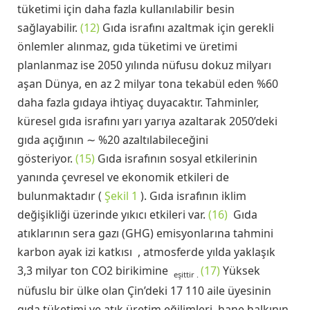
tüketimi için daha fazla kullanılabilir besin
sağlayabilir.
(12)
Gıda israfını azaltmak için gerekli
önlemler alınmaz, gıda tüketimi ve üretimi
planlanmaz ise 2050 yılında nüfusu dokuz milyarı
aşan Dünya, en az 2 milyar tona tekabül eden %60
daha fazla gıdaya ihtiyaç duyacaktır. Tahminler,
küresel gıda israfını yarı yarıya azaltarak 2050’deki
gıda açığının ∼ %20 azaltılabileceğini
gösteriyor.
(15)
Gıda israfının sosyal etkilerinin
yanında çevresel ve ekonomik etkileri de
bulunmaktadır (
Şekil 1
). Gıda israfının iklim
değişikliği üzerinde yıkıcı etkileri var.
(16)
Gıda
atıklarının sera gazı (GHG) emisyonlarına tahmini
karbon ayak izi katkısı , atmosferde yılda yaklaşık
3,3 milyar ton CO2 birikimine
(17)
Yüksek
eşittir .
nüfuslu bir ülke olan Çin’deki 17 110 aile üyesinin
gıda tüketimi ve atık üretim eğilimleri, hane halkının