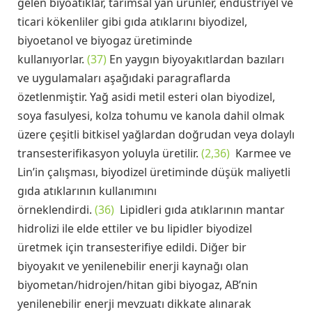
gelen biyoatıklar, tarımsal yan ürünler, endüstriyel ve
ticari kökenliler gibi gıda atıklarını biyodizel,
biyoetanol ve biyogaz üretiminde
kullanıyorlar.
(37)
En yaygın biyoyakıtlardan bazıları
ve uygulamaları aşağıdaki paragraflarda
özetlenmiştir. Yağ asidi metil esteri olan biyodizel,
soya fasulyesi, kolza tohumu ve kanola dahil olmak
üzere çeşitli bitkisel yağlardan doğrudan veya dolaylı
transesterifikasyon yoluyla üretilir.
(2,36)
Karmee ve
Lin’in çalışması, biyodizel üretiminde düşük maliyetli
gıda atıklarının kullanımını
örneklendirdi.
(36)
Lipidleri gıda atıklarının mantar
hidrolizi ile elde ettiler ve bu lipidler biyodizel
üretmek için transesterifiye edildi. Diğer bir
biyoyakıt ve yenilenebilir enerji kaynağı olan
biyometan/hidrojen/hitan gibi biyogaz, AB’nin
yenilenebilir enerji mevzuatı dikkate alınarak