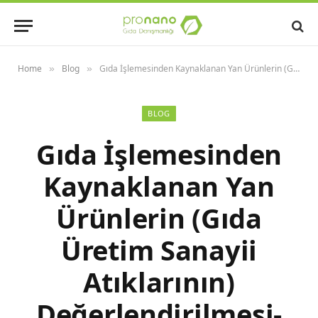
Home
Blog
Gıda İşlemesinden Kaynaklanan Yan Ürünlerin (Gıda Üretim Sanayii Atıklarının) Değerlendirilmesi-NanoPro ile farklı ölçeklerde üretim yapan endüstriyel gıda işletmelerine danışmanlık hizmeti veriyoruz.
»
»
BLOG
Gıda İşlemesinden
Kaynaklanan Yan
Ürünlerin (Gıda
Üretim Sanayii
Atıklarının)
Değerlendirilmesi-