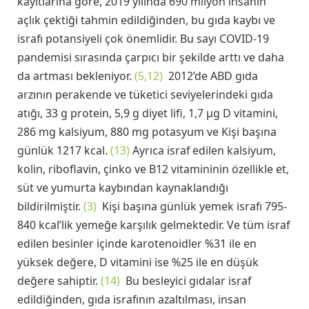
kayıtlarına göre, 2019 yılında 690 milyon insanın
açlık çektiği tahmin edildiğinden, bu gıda kaybı ve
israfı potansiyeli çok önemlidir. Bu sayı COVID-19
pandemisi sırasında çarpıcı bir şekilde arttı ve daha
da artması bekleniyor.
(5,12)
2012’de ABD gıda
arzının perakende ve tüketici seviyelerindeki gıda
atığı, 33 g protein, 5,9 g diyet lifi, 1,7 μg D vitamini,
286 mg kalsiyum, 880 mg potasyum ve Kişi başına
günlük 1217 kcal.
(13)
Ayrıca israf edilen kalsiyum,
kolin, riboflavin, çinko ve B12 vitamininin özellikle et,
süt ve yumurta kaybından kaynaklandığı
bildirilmiştir.
(3)
Kişi başına günlük yemek israfı 795-
840 kcal’lik yemeğe karşılık gelmektedir. Ve tüm israf
edilen besinler içinde karotenoidler %31 ile en
yüksek değere, D vitamini ise %25 ile en düşük
değere sahiptir.
(14)
Bu besleyici gıdalar israf
edildiğinden, gıda israfının azaltılması, insan