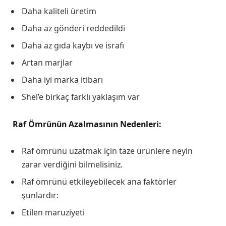
Daha kaliteli üretim
Daha az gönderi reddedildi
Daha az gıda kaybı ve israfı
Artan marjlar
Daha iyi marka itibarı
Shel’e birkaç farklı yaklaşım var
Raf Ömrünün Azalmasının Nedenleri:
Raf ömrünü uzatmak için taze ürünlere neyin
zarar verdiğini bilmelisiniz.
Raf ömrünü etkileyebilecek ana faktörler
şunlardır:
Etilen maruziyeti