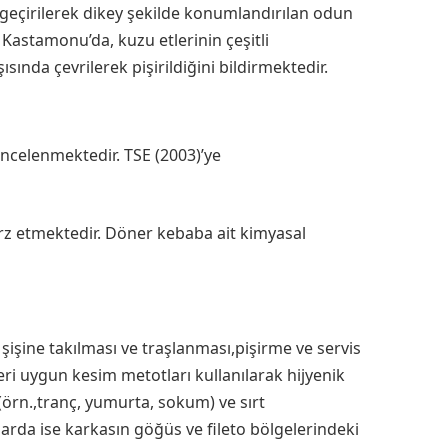
e geçirilerek dikey şekilde konumlandırılan odun
 Kastamonu’da, kuzu etlerinin çeşitli
sında çevrilerek pişirildiğini bildirmektedir.
incelenmektedir. TSE (2003)’ye
 arz etmektedir. Döner kebaba ait kimyasal
işine takılması ve traşlanması,pişirme ve servis
ri uygun kesim metotları kullanılarak hijyenik
 (örn.,tranç, yumurta, sokum) ve sırt
larda ise karkasın göğüs ve fileto bölgelerindeki