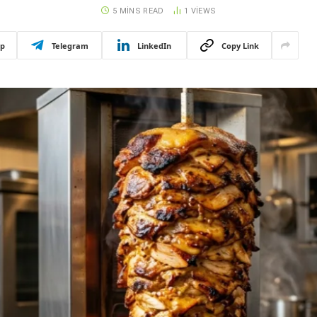
5 MINS READ
1
VIEWS
p
Telegram
LinkedIn
Copy Link