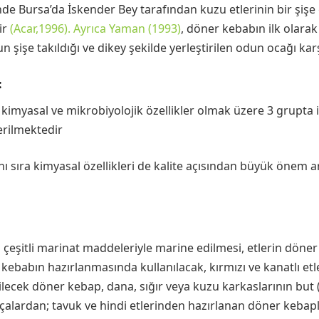
nde Bursa’da İskender Bey tarafından kuzu etlerinin bir şiş
ir
(Acar,1996). Ayrıca Yaman (1993)
, döner kebabın ilk olarak
 şişe takıldığı ve dikey şekilde yerleştirilen odun ocağı karşı
:
, kimyasal ve mikrobiyolojik özellikler olmak üzere 3 grupta 
erilmektedir
anı sıra kimyasal özellikleri de kalite açısından büyük önem
eşitli marinat maddeleriyle marine edilmesi, etlerin döner ş
ebabın hazırlanmasında kullanılacak, kırmızı ve kanatlı etle
etilecek döner kebap, dana, sığır veya kuzu karkaslarının but
arçalardan; tavuk ve hindi etlerinden hazırlanan döner kebap