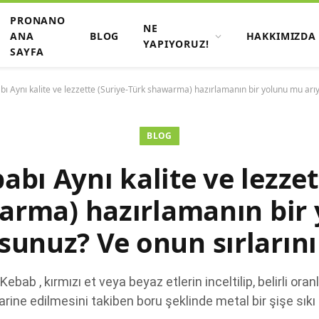
PRONANO
NE
ANA
BLOG
HAKKIMIZDA
YAPIYORUZ!
SAYFA
ı Aynı kalite ve lezzette (Suriye-Türk shawarma) hazırlamanın bir yolunu mu arıy
BLOG
bı Aynı kalite ve lezzet
arma) hazırlamanın bir
sunuz? Ve onun sırların
b , kırmızı et veya beyaz etlerin inceltilip, belirli oran
rine edilmesini takiben boru şeklinde metal bir şişe sıkı b