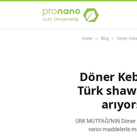
Home
Blog
Döner Kebab
»
»
Döner Keba
Türk shaw
arıyor
ÜRK MUTFAĞI’NIN Döner Keba
verici maddelerle ma