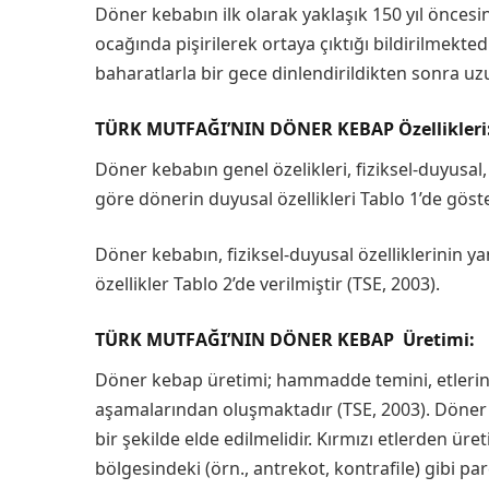
Döner kebabın ilk olarak yaklaşık 150 yıl öncesi
ocağında pişirilerek ortaya çıktığı bildirilmekted
baharatlarla bir gece dinlendirildikten sonra uzun
TÜRK MUTFAĞI’NIN DÖNER KEBAP Özellikleri
Döner kebabın genel özelikleri, fiziksel-duyusal
göre dönerin duyusal özellikleri Tablo 1’de göst
Döner kebabın, fiziksel-duyusal özelliklerinin y
özellikler Tablo 2’de verilmiştir (TSE, 2003).
TÜRK MUTFAĞI’NIN DÖNER KEBAP Üretimi:
Döner kebap üretimi; hammadde temini, etlerin ç
aşamalarından oluşmaktadır (TSE, 2003). Döner k
bir şekilde elde edilmelidir. Kırmızı etlerden ür
bölgesindeki (örn., antrekot, kontrafile) gibi p