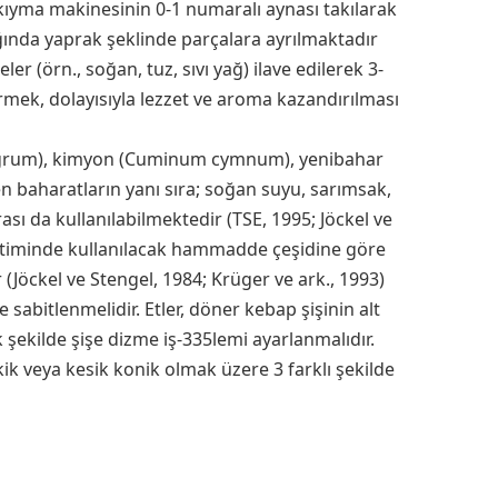
, kıyma makinesinin 0-1 numaralı aynası takılarak
ığında yaprak şeklinde parçalara ayrılmaktadır
er (örn., soğan, tuz, sıvı yağ) ilave edilerek 3-
rmek, dolayısıyla lezzet ve aroma kazandırılması
nigrum), kimyon (Cuminum cymnum), yenibahar
len baharatların yanı sıra; soğan suyu, sarımsak,
ası da kullanılabilmektedir (TSE, 1995; Jöckel ve
etiminde kullanılacak hammadde çeşidine göre
 (Jöckel ve Stengel, 1984; Krüger ve ark., 1993)
e sabitlenmelidir. Etler, döner kebap şişinin alt
 şekilde şişe dizme iş-335lemi ayarlanmalıdır.
ik veya kesik konik olmak üzere 3 farklı şekilde