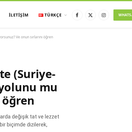
İLETIŞIM
TÜRKÇE
WHATS
Facebook
X
Instagram
(Twitter)
orsunuz? Ve onun sırlarını öğren
te (Suriye-
 yolunu mu
ı öğren
larda değişik tat ve lezzet
ir biçimde dizilerek,