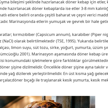
 Kıyma bileşimi şeklinde hazırlanacak döner kebap için etler
linde hazırlanacak döner kebaplarda ise etler 3-8 mm kalınl
tlı etlere belirli oranda çeşitli baharat ve çeşni verici maddel
tadır. Marinasyonda etlerin yumuşak ve gevrek bir hale geti
ratlar; kırmızıbiber (Capsicum annum), karabiber (Piper 
z (NaCl) olarak belirtilmektedir (TSE, 1995). Yukarıda belirti
alçası, limon suyu, süt tozu, sirke, yoğurt, yumurta, üzüm şır
; Üzümcüoğlu 2001). Marinasyon aşamasında döner kebap ür
icisi konumundaki işletmelere göre farklılıklar görülmektedir
öner şişine dizilmelidir. Öncelikle döner şişine ayna takılır v
de yağ dizilerek yerleştirilmelidir. En üst kısma yağ gelecek
arçalar,döner bıçağı ile traşlanarak kesik yumurta, kesik mek