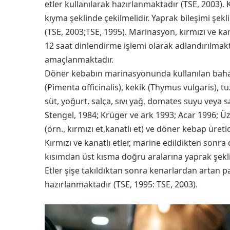
etler kullanılarak hazırlanmaktadır (TSE, 2003).
kıyma şeklinde çekilmelidir. Yaprak bileşimi şek
(TSE, 2003;TSE, 1995). Marinasyon, kırmızı ve kana
12 saat dinlendirme işlemi olarak adlandırılmak
amaçlanmaktadır.
Döner kebabın marinasyonunda kullanılan baha
(Pimenta officinalis), kekik (Thymus vulgaris), tu
süt, yoğurt, salça, sıvı yağ, domates suyu veya s
Stengel, 1984; Krüger ve ark 1993; Acar 1996
(örn., kırmızı et,kanatlı et) ve döner kebap üret
Kırmızı ve kanatlı etler, marine edildikten sonra d
kısımdan üst kısma doğru aralarına yaprak şeklin
Etler şişe takıldıktan sonra kenarlardan artan p
hazırlanmaktadır (TSE, 1995: TSE, 2003).