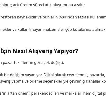
ptir; artı üretim süreci atık oluşumunu azaltır.
ı restoran kaynaklıdır ve bunların %80’inden fazlası kullanı
mekler ve kullanılmayan malzemeler çöp kutularına atılmak 
çin Nasıl Alışveriş Yapıyor?
 pazar tekliflerine göre çok değişti.
 bir değişim yaşanıyor. Dijital olarak çevrelenmiş pazarda, f
alışveriş yapma ve ödeme seçenekleriyle çevrimiçi kanallar ko
l’ın artan önemi, perakendecileri ve markaları hem dijital 