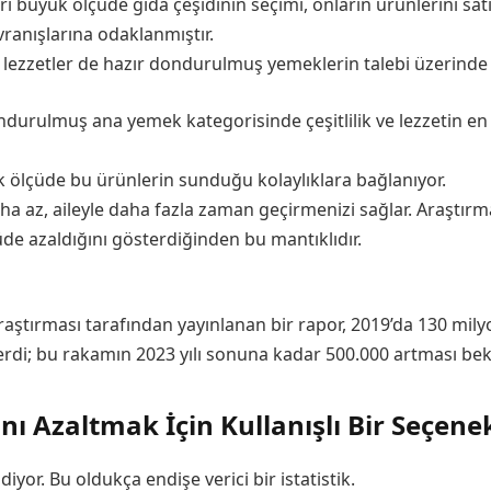
i büyük ölçüde gıda çeşidinin seçimi, onların ürünlerini satı
vranışlarına odaklanmıştır.
işen lezzetler de hazır dondurulmuş yemeklerin talebi üzerinde
ondurulmuş ana yemek kategorisinde çeşitlilik ve lezzetin en
 ölçüde bu ürünlerin sunduğu kolaylıklara bağlanıyor.
 az, aileyle daha fazla zaman geçirmenizi sağlar. Araştırm
de azaldığını gösterdiğinden bu mantıklıdır.
aştırması tarafından yayınlanan bir rapor, 2019’da 130 mi
di; bu rakamın 2023 yılı sonuna kadar 500.000 artması bekl
ı Azaltmak İçin Kullanışlı Bir Seçene
yor. Bu oldukça endişe verici bir istatistik.