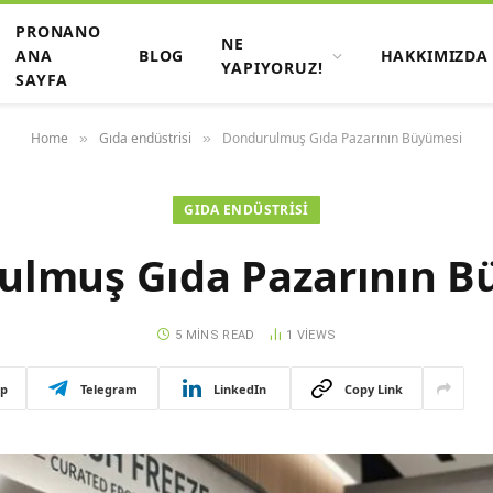
PRONANO
NE
ANA
BLOG
HAKKIMIZDA
YAPIYORUZ!
SAYFA
Home
Gıda endüstrisi
Dondurulmuş Gıda Pazarının Büyümesi
»
»
GIDA ENDÜSTRISI
ulmuş Gıda Pazarının B
5 MINS READ
1
VIEWS
p
Telegram
LinkedIn
Copy Link