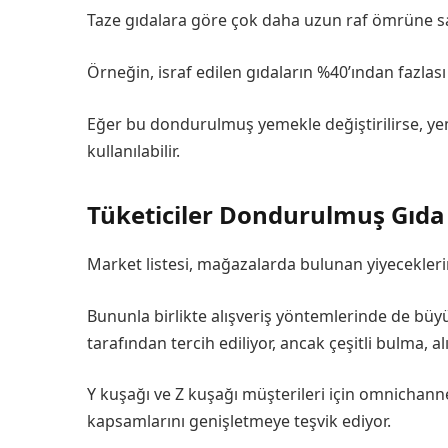
Taze gıdalara göre çok daha uzun raf ömrüne sahi
Örneğin, israf edilen gıdaların %40’ından fazlas
Eğer bu dondurulmuş yemekle değiştirilirse, ye
kullanılabilir.
Tüketiciler Dondurulmuş Gıda İ
Market listesi, mağazalarda bulunan yiyeceklerin
Bununla birlikte alışveriş yöntemlerinde de büyük
tarafından tercih ediliyor, ancak çeşitli bulma, 
Y kuşağı ve Z kuşağı müşterileri için omnichanne
kapsamlarını genişletmeye teşvik ediyor.