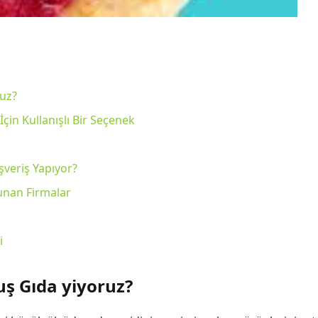
uz?
çin Kullanışlı Bir Seçenek
şveriş Yapıyor?
unan Firmalar
i
ş Gıda yiyoruz?