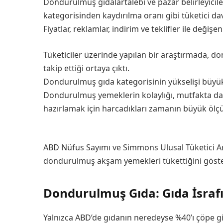
Dondurulmuş gıdalartalebi ve pazar belirleyiciler
kategorisinden kaydırılma oranı gibi tüketici da
Fiyatlar, reklamlar, indirim ve teklifler ile değ
Tüketiciler üzerinde yapılan bir araştırmada, d
takip ettiği ortaya çıktı.
Dondurulmuş gıda kategorisinin yükselişi büyük
Dondurulmuş yemeklerin kolaylığı, mutfakta daha
hazırlamak için harcadıkları zamanın büyük ölçü
ABD Nüfus Sayımı ve Simmons Ulusal Tüketici Ar
dondurulmuş akşam yemekleri tükettiğini göster
Dondurulmuş Gıda: Gıda İsrafın
Yalnızca ABD’de gıdanın neredeyse %40’ı çöpe gidi