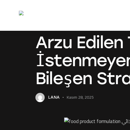
Ana 
BLOG
Arzu Edilen
İstenmeyenl
Bileşen Stra
Kasım 28, 2025
LANA