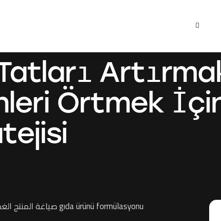
sayfa
Hakkımızda
Neler Yapıyoruz ?
İletişim
 Tatları Artırma
eri Örtmek İçin
tejisi