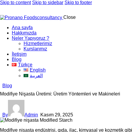
Skip to content
Skip to sidebar
Skip to footer
Close
Ana sayfa
Hakkımızda
Neler Yapıyoruz ?
Hizmetlerimiz
Kurslarımız
İletişim
Blog
Türkçe
English
العربية
Blog
Modifiye Nişasta Üretimi: Üretim Yöntemleri ve Makineleri
By
Admin
Kasım 29, 2025
Modifiye nişasta endüstrisi, gıda, ilaç, kimyasal ve kozmetik gib