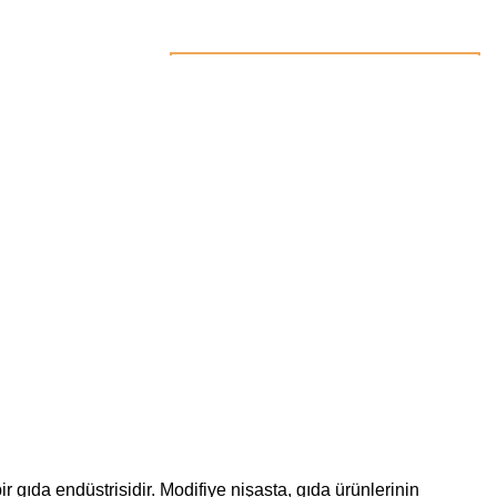
ÜCRETSIZ DANIŞMANLIK
 gıda endüstrisidir. Modifiye nişasta, gıda ürünlerinin