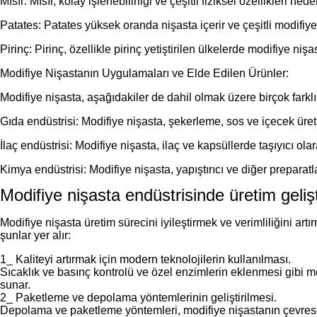
Mısır: Mısır, kolay işlenebilirliği ve çeşitli fiziksel özellikleri
Patates: Patates yüksek oranda nişasta içerir ve çeşitli modifiye n
Pirinç: Pirinç, özellikle pirinç yetiştirilen ülkelerde modifiye niş
Modifiye Nişastanın Uygulamaları ve Elde Edilen Ürünler:
Modifiye nişasta, aşağıdakiler de dahil olmak üzere birçok farklı
Gıda endüstrisi: Modifiye nişasta, şekerleme, sos ve içecek üretimi
İlaç endüstrisi: Modifiye nişasta, ilaç ve kapsüllerde taşıyıcı olara
Kimya endüstrisi: Modifiye nişasta, yapıştırıcı ve diğer preparatl
Modifiye nişasta endüstrisinde üretim geliş
Modifiye nişasta üretim sürecini iyileştirmek ve verimliliğini art
şunlar yer alır:
1_ Kaliteyi artırmak için modern teknolojilerin kullanılması.
Sıcaklık ve basınç kontrolü ve özel enzimlerin eklenmesi gibi mod
sunar.
2_ Paketleme ve depolama yöntemlerinin geliştirilmesi.
Depolama ve paketleme yöntemleri, modifiye nişastanın çevresel et