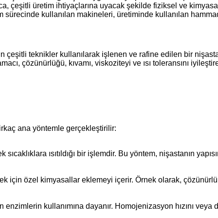
ıca, çeşitli üretim ihtiyaçlarına uyacak şekilde fiziksel ve kimyasa
im sürecinde kullanılan makineleri, üretiminde kullanılan hammadd
çin çeşitli teknikler kullanılarak işlenen ve rafine edilen bir nişa
macı, çözünürlüğü, kıvamı, viskoziteyi ve ısı toleransını iyileşti
irkaç ana yöntemle gerçekleştirilir
:
caklıklara ısıtıldığı bir işlemdir. Bu yöntem, nişastanın yapısını 
k için özel kimyasallar eklemeyi içerir. Örnek olarak, çözünürlü
enzimlerin kullanımına dayanır. Homojenizasyon hızını veya diğer