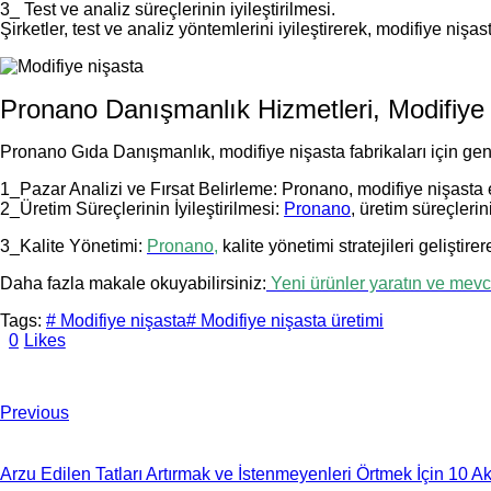
3_ Test ve analiz süreçlerinin iyileştirilmesi.
Şirketler, test ve analiz yöntemlerini iyileştirerek, modifiye nişa
Pronano Danışmanlık Hizmetleri, Modifiye 
Pronano Gıda Danışmanlık, modifiye nişasta fabrikaları için gen
1_Pazar Analizi ve Fırsat Belirleme: Pronano, modifiye nişasta e
2_Üretim Süreçlerinin İyileştirilmesi:
Pronano
, üretim süreçlerin
3_Kalite Yönetimi:
Pronano,
kalite yönetimi stratejileri geliştire
Daha fazla makale okuyabilirsiniz:
Yeni ürünler yaratın ve mevcut
Tags:
# Modifiye nişasta
# Modifiye nişasta üretimi
0
Likes
Previous
Arzu Edilen Tatları Artırmak ve İstenmeyenleri Örtmek İçin 10 Akıl