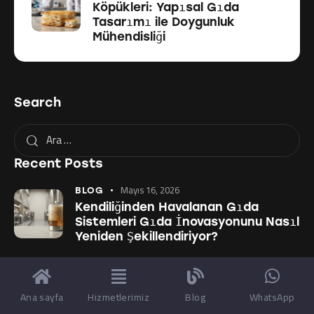
Köpükleri: Yapısal Gıda
Tasarımı ile Doygunluk
Mühendisliği
Search
Recent Posts
Mayıs 16, 2026
BLOG
Kendiliğinden Havalanan Gıda
Sistemleri Gıda İnovasyonunu Nasıl
Yeniden Şekillendiriyor?
Mayıs 11, 2026
BLOG
Yenilebilir Doygunluk Aerogel
Ana sayfa
Hizmetlerimiz
Blog
WhatsApp
Köpükleri: Yapısal Gıda Tasarımı
ile Doygunluk Mühendisliği