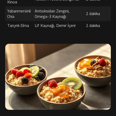
Kinoa
Yabanmersinli
Antioksidan Zengini,
2 dakika
Chia
Omega-3 Kaynağı
Tarçınlı Elma
Lif Kaynağı, Demir İçerir
2 dakika