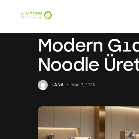
Ana sayfa
Hakk
BLOG
Modern Gıda
Noodle Üret
Mart 7, 2026
LANA