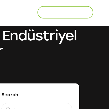
Ücretsiz Danışmanlık
Endüstriyel
r
Search