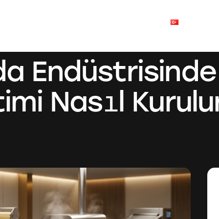
ımızda
Neler Yapıyoruz ?
İletişim
Blog
Türkçe
 Endüstrisinde 
imi Nasıl Kurulu