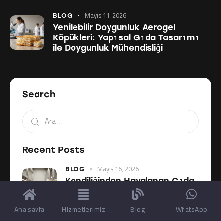
Mayıs 11, 2026
BLOG
Yenilebilir Doygunluk Aerogel
Köpükleri: Yapısal Gıda Tasarımı
ile Doygunluk Mühendisliği
Search
Recent Posts
Mayıs 16, 2026
BLOG
Kendiliğinden Havalanan Gıda
Sistemleri Gıda İnovasyonunu
Nasıl Yeniden Şekillendiriyor?
Ana sayfa
Hizmetlerimiz
Blog
WhatsApp