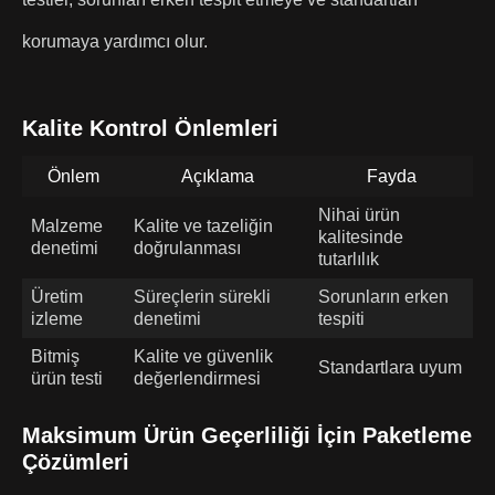
korumaya yardımcı olur.
Kalite Kontrol Önlemleri
Önlem
Açıklama
Fayda
Nihai ürün
Malzeme
Kalite ve tazeliğin
kalitesinde
denetimi
doğrulanması
tutarlılık
Üretim
Süreçlerin sürekli
Sorunların erken
izleme
denetimi
tespiti
Bitmiş
Kalite ve güvenlik
Standartlara uyum
ürün testi
değerlendirmesi
Maksimum Ürün Geçerliliği İçin Paketleme
Çözümleri