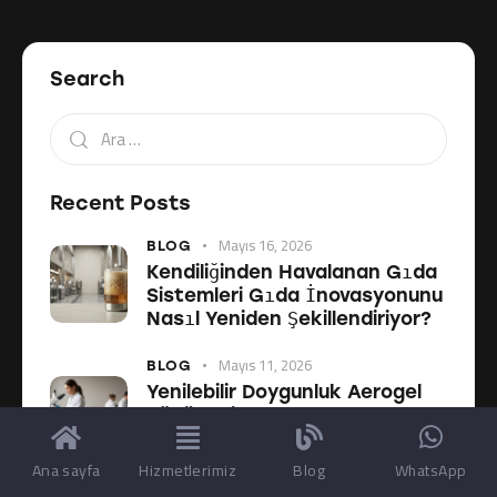
Search
Recent Posts
Mayıs 16, 2026
BLOG
Kendiliğinden Havalanan Gıda
Sistemleri Gıda İnovasyonunu
Nasıl Yeniden Şekillendiriyor?
Mayıs 11, 2026
BLOG
Yenilebilir Doygunluk Aerogel
Köpükleri: Yapısal Gıda
Tasarımı ile Doygunluk
Mühendisliği
Ana sayfa
Hizmetlerimiz
Blog
WhatsApp