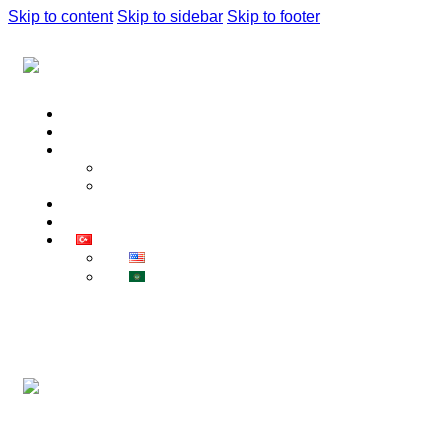
Skip to content
Skip to sidebar
Skip to footer
Ana sayfa
Hakkımızda
Neler Yapıyoruz ?
Hizmetlerimiz
Kurslarımız
İletişim
Blog
Türkçe
English
العربية