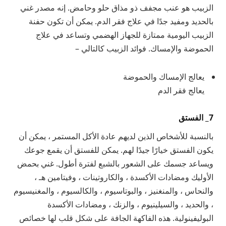
الزبيب هو عنب مجفف ذو مذاق حلو وحامض. إنه مصدر غني
بالحديد ومفيد جدًا في علاج فقر الدم. يمكن أن تكون حفنة
الزبيب اليومية ممتازة للجهاز الهضمي وتساعد في علاج
الحموضة والإمساك. فوائد الزبيب كالتالي –
يعالج الإمساك والحموضة
يعالج فقر الدم
7_ الفستق
بالنسبة للأشخاص الذين لديهم عادة الأكل المستمر ، يمكن أن
يكون الفستق خيارًا جيدًا لهم. يمكن للفستق أن يقمع جوعك
ويساعد جسمك على الشعور بالشبع لفترة أطول. غني بحمض
الأوليك ومضادات الأكسدة ، والكاروتينات ، وفيتامين هـ ،
والنحاس ، والمنغنيز ، والبوتاسيوم ، والكالسيوم ، والمغنيسيوم
، والحديد ، والسيلينيوم ، والزنك ، ومضادات الأكسدة
البوليفينولية. هذه الفاكهة الجافة على شكل قلب لها خصائص