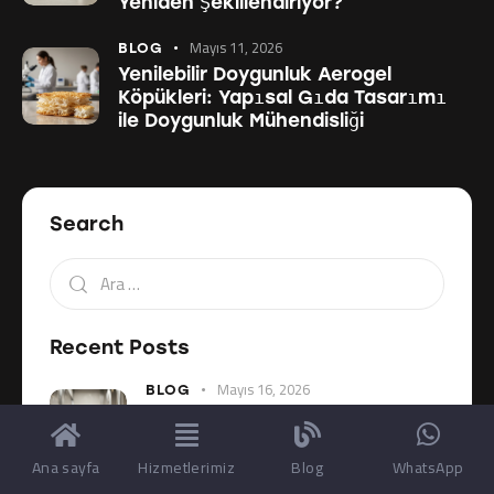
Yeniden Şekillendiriyor?
Mayıs 11, 2026
BLOG
Yenilebilir Doygunluk Aerogel
Köpükleri: Yapısal Gıda Tasarımı
ile Doygunluk Mühendisliği
Search
Recent Posts
Mayıs 16, 2026
BLOG
Kendiliğinden Havalanan Gıda
Sistemleri Gıda İnovasyonunu
Nasıl Yeniden Şekillendiriyor?
Ana sayfa
Hizmetlerimiz
Blog
WhatsApp