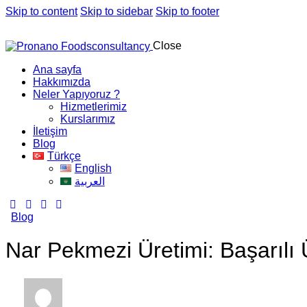
Skip to content
Skip to sidebar
Skip to footer
Close
Ana sayfa
Hakkımızda
Neler Yapıyoruz ?
Hizmetlerimiz
Kurslarımız
İletişim
Blog
Türkçe
English
العربية
Blog
Nar Pekmezi Üretimi: Başarılı Ü