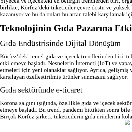
Yiyecek ve içecekteki en belirgin trendlerden biri, org
birlikte, Körfez’deki tüketiciler çevre dostu ve yüksek 
kazanıyor ve bu da onları bu artan talebi karşılamak iç
Teknolojinin Gıda Pazarına Etki
Gıda Endüstrisinde Dijital Dönüşüm
Körfez’deki temel gıda ve içecek trendlerinden biri, te
etkilemeye başladı. Nesnelerin İnterneti (IoT) ve yapay 
etmeleri için yeni olanaklar sağlıyor. Ayrıca, gelişmiş 
karşılayan özelleştirilmiş ürünler sunmasını sağlıyor.
Gıda sektöründe e-ticaret
Korona salgını ışığında, özellikle gıda ve içecek sektö
etmeye başladı. Bu trend, pandemi bittikten sonra bile 
Birçok Körfez şirketi, tüketicilerin gıda ürünlerini ko