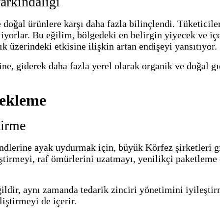
farkındalığı
e doğal ürünlere karşı daha fazla bilinçlendi. Tüketicil
liyorlar. Bu eğilim, bölgedeki en belirgin yiyecek ve iç
k üzerindeki etkisine ilişkin artan endişeyi yansıtıyor.
ne, giderek daha fazla yerel olarak organik ve doğal gı
tekleme
tirme
lerine ayak uydurmak için, büyük Körfez şirketleri gı
eştirmeyi, raf ömürlerini uzatmayı, yenilikçi paketleme
ğildir, aynı zamanda tedarik zinciri yönetimini iyileşti
iştirmeyi de içerir.