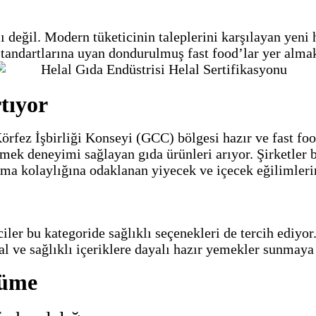
rlı değil. Modern tüketicinin taleplerini karşılayan yen
l standartlarına uyan dondurulmuş fast food’lar yer almak
rtıyor
fez İşbirliği Konseyi (GCC) bölgesi hazır ve fast food’
emek deneyimi sağlayan gıda ürünleri arıyor. Şirketler 
rlama kolaylığına odaklanan yiyecek ve içecek eğilimler
ler bu kategoride sağlıklı seçenekleri de tercih ediyor.
ğal ve sağlıklı içeriklere dayalı hazır yemekler sunmaya
yüme