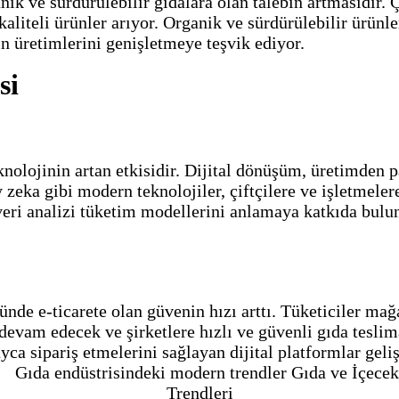
anik ve sürdürülebilir gıdalara olan talebin artmasıdır.
kaliteli ürünler arıyor. Organik ve sürdürülebilir ürünl
in üretimlerini genişletmeye teşvik ediyor.
si
knolojinin artan etkisidir. Dijital dönüşüm, üretimden 
zeka gibi modern teknolojiler, çiftçilere ve işletmelere
veri analizi tüketim modellerini anlamaya katkıda buluna
ründe e-ticarete olan güvenin hızı arttı. Tüketiciler ma
devam edecek ve şirketlere hızlı ve güvenli gıda teslima
layca sipariş etmelerini sağlayan dijital platformlar ge