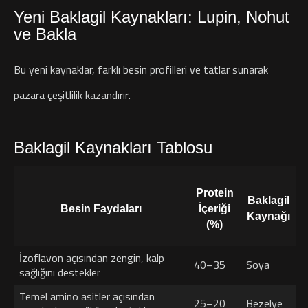
Yeni Baklagil Kaynakları: Lupin, Nohut
ve Bakla
Bu yeni kaynaklar, farklı besin profilleri ve tatlar sunarak
pazara çeşitlilik kazandırır.
Baklagil Kaynakları Tablosu
Protein
Baklagil
Besin Faydaları
İçeriği
Kaynağı
(%)
İzoflavon açısından zengin, kalp
40–35
Soya
sağlığını destekler
Temel amino asitler açısından
25–20
Bezelye