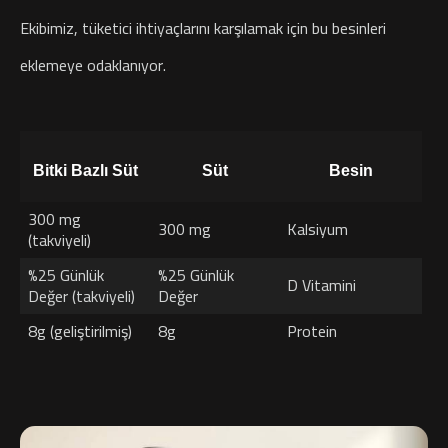
Ekibimiz, tüketici ihtiyaçlarını karşılamak için bu besinleri
eklemeye odaklanıyor.
Bitki Bazlı Süt
Süt
Besin
300 mg
300 mg
Kalsiyum
(takviyeli)
%25 Günlük
%25 Günlük
D Vitamini
Değer (takviyeli)
Değer
8g (geliştirilmiş)
8g
Protein