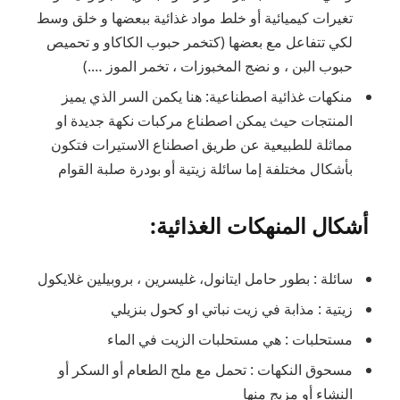
تغيرات كيميائية أو خلط مواد غذائية ببعضها و خلق وسط
لكي تتفاعل مع بعضها (كتخمر حبوب الكاكاو و تحميص
حبوب البن ، و نضج المخبوزات ، تخمر الموز ….)
منكهات غذائية اصطناعية: هنا يكمن السر الذي يميز
المنتجات حيث يمكن اصطناع مركبات نكهة جديدة او
مماثلة للطبيعية عن طريق اصطناع الاستيرات فتكون
بأشكال مختلفة إما سائلة زيتية أو بودرة صلبة القوام
أشكال المنهكات الغذائية:
سائلة : بطور حامل ايتانول، غليسرين ، بروبيلين غلايكول
زيتية : مذابة في زيت نباتي او كحول بنزيلي
مستحلبات : هي مستحلبات الزيت في الماء
مسحوق النكهات : تحمل مع ملح الطعام أو السكر أو
النشاء أو مزيج منها