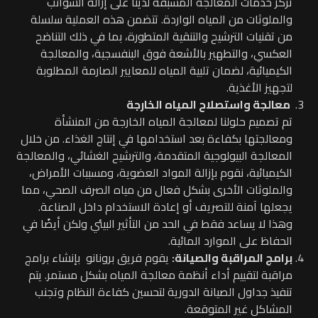
تركز خدمات المعالجة المسبقة لدينا على إزالة الشوائب
والملوثات من المياه الواردة. تتضمن هذه العملية سلسلة
من تقنيات الترشيح والتنقية المتطورة، بما في ذلك التناضح
العكسي، والتطهير بالأشعة فوق البنفسجية، والمعالجة
الكيميائية، لضمان تلبية المياه للمعايير الصارمة المطلوبة
لتجهيز الأغذية.
معالجة واستصلاح المياه الخارجة
تم تصميم حلولنا لمعالجة المياه الخارجة من المنشأة
ومعالجتها بكفاءة بعد استخدامها في إنتاج الغذاء. من خلال
المعالجة البيولوجية المتقدمة، والترشيح الغشائي، والمعالجة
الكيميائية، نقوم بإزالة المواد العضوية، ومسببات الأمراض،
والملوثات الأخرى بشكل فعال من مياه الصرف الصحي، مما
يجعلها آمنة للتصريف أو إعادة الاستخدام داخل الصناعة.
وهذا لا يساعد فقط في الحد من التأثير البيئي ولكن أيضًا في
الحفاظ على الموارد المائية.
برامج المراقبة والصيانة:
يقوم فريق برونانو بإنشاء برامج
مراقبة لتقييم أداء أنظمة معالجة المياه بشكل مستمر. يتم
تنفيذ جداول الصيانة الدورية لتحسين كفاءة النظام وتجنب
المشاكل غير المتوقعة.