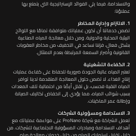
والاستدامة. فيما يلي الفوائد الإستراتيجية التي يتمتع بها
عملاؤنا:
1. الالتزام وإدارة المخاطر
تضمن خدماتنا أن تكون عملياتك متوافقة تمامًا مع اللوائح
البيئية المحلية والدولية. ومن خلال معالجة المياه الصناعية
بشكل فعال، فإننا نساعد في التخفيف من مخاطر العقوبات
القانونية وأضرار السمعة المرتبطة بعدم الامتثال.
2. الكفاءة التشغيلية
تعتبر المياه عالية الجودة ضرورية للحفاظ على كفاءة عمليات
إنتاج الغذاء. لا تضمن حلول المعالجة المتقدمة لدينا توافر
المياه النقية فحسب، بل تقلل أيضًا من احتمالية تلف المعدات
بسبب شوائب المياه، مما يؤدي إلى انخفاض تكاليف الصيانة
وإطالة عمر الماكينات.
3. الاستدامة ومسؤولية الشركات
تعمل الشراكة مع شركة ProNano على مواءمة عملياتك مع
أهداف الاستدامة ومبادرات المسؤولية الاجتماعية للشركات. من
خلال تقليل استهلاك المياه من خلال خدمات معالجة مياه