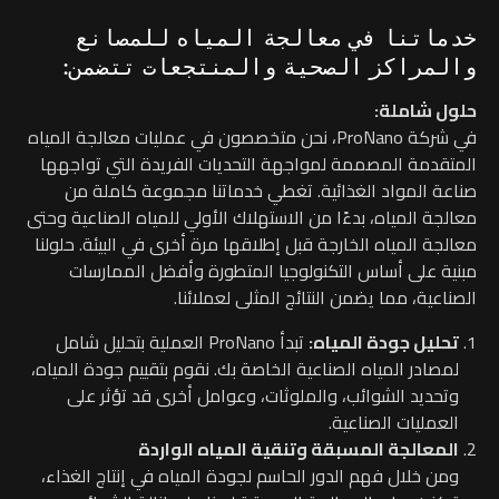
خدماتنا في معالجة المياه للمصانع
والمراكز الصحية والمنتجعات تتضمن:
حلول شاملة:
في شركة ProNano، نحن متخصصون في عمليات معالجة المياه
المتقدمة المصممة لمواجهة التحديات الفريدة التي تواجهها
صناعة المواد الغذائية. تغطي خدماتنا مجموعة كاملة من
معالجة المياه، بدءًا من الاستهلاك الأولي للمياه الصناعية وحتى
معالجة المياه الخارجة قبل إطلاقها مرة أخرى في البيئة. حلولنا
مبنية على أساس التكنولوجيا المتطورة وأفضل الممارسات
الصناعية، مما يضمن النتائج المثلى لعملائنا.
تحليل جودة المياه:
تبدأ ProNano العملية بتحليل شامل
لمصادر المياه الصناعية الخاصة بك. نقوم بتقييم جودة المياه،
وتحديد الشوائب، والملوثات، وعوامل أخرى قد تؤثر على
العمليات الصناعية.
المعالجة المسبقة وتنقية المياه الواردة
ومن خلال فهم الدور الحاسم لجودة المياه في إنتاج الغذاء،