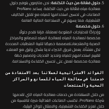
حلول فعّالة من حيث التكلفة:
نحن ملتزمون بتوفير حلول
معالجة مياه فعّالة من حيث التكلفة. يساعد ProNano
الصناعات في تحسين استخدامها للمياه مع تقليل التكاليف
التشغيلية، مما يسهم في الاستدامة المالية العامة
حلول مخصصة
وإدراكًا للاحتياجات المتنوعة لعملائنا، فإننا نقدم حلولًا
مخصصة لمعالجة المياه (معالجة المياه للمصانع والمراكز
الصحية والمنتجعات)مصممة خصيصًا لتلبية المتطلبات المحددة
لكل منشأة. يعمل فريق الخبراء لدينا بشكل وثيق مع العملاء
لتقييم استخدامهم للمياه وتحديد التحديات وتصميم خطة
معالجة مخصصة تعمل على تحسين الكفاءة والاستدامة.
الفوائد الاستراتيجية لعملائنا بعد الاستفادة من
خدمتنا في معالجة المياه للمصانع والمراكز
الصحية والمنتجعات
من خلال الاستفادة من خدمات معالجة المياه التي تقدمها
شركة ProNano، تكتسب الصناعات الغذائية ميزة تنافسية من
خلال تعزيز الكفاءة التشغيلية، والامتثال للوائح البيئية،