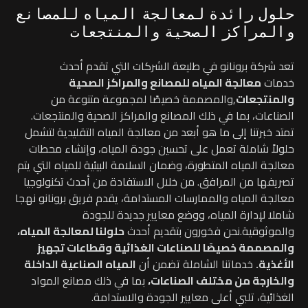
حلول رائدة لمعالجة المياه للمصانع
والمراكز الصحية والمنتجعات
تعد شركة برونانو في طليعة الشركات التي تقدم أحدث
خدمات
معالجة المياه للمصانع والمراكز الصحية
والمنتجعات
,
والمصممة خصيصًا لمجموعة متنوعة من
الصناعات، بما في ذلك المصانع والمراكز الصحية والمنتجعات.
تمتد خبرتنا إلى ما هو أبعد من معالجة المياه التقليدية لتشمل
حلولاً شاملة تعمل على تحسين جودة المياه، وإنشاء محطات
معالجة المياه المتطورة، وضمان السلامة البيئية للمياه التي يتم
تصريفها من المرافق.
من خلال الاستفادة من أحدث تكنولوجيا
معالجة المياه والممارسات المستدامة، يقدم فريق برونانو نهجا
شاملا لإدارة المياه، ووضع معايير جديدة للجودة
والموثوقية.
نحن فخورون بتقديم أحدث
حلولنا لمعالجة المياه،
والمصممة خصيصًا للصناعات الغذائية وقطاعات تجهيز
الأغذية.
خدماتنا الشاملة تضمن أن
المياه الصناعية الداخلة
والخارجة من مختلف الصناعات،
بما في ذلك مصانع المواد
الغذائية، تلبي أعلى معايير الجودة والاستدامة.