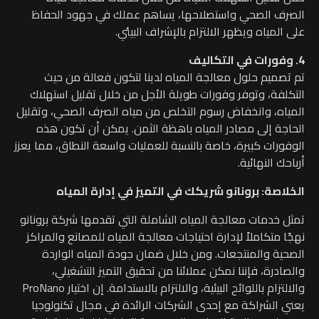
الصرف الصحي واستصلاحها، يساهم عملك في جهود الحفاظ
على المياه ويظهر الالتزام بالإشراف البيئي.
4. وفورات في التكاليف
تم تصميم حلول معالجة المياه لدينا لتكون فعالة من حيث
التكلفة، وتوفر وفورات طويلة الأجل من خلال تقليل استهلاك
المياه، وانخفاض رسوم التخلص من مياه الصرف الصحي، وتقليل
الحاجة إلى مصادر المياه باهظة الثمن. يمكن أن تكون هذه
الوفورات كبيرة، خاصة بالنسبة للعمليات واسعة النطاق، مما يعزز
أرباحك النهائية.
الخلاصة: برونانو شريكك في التميز في إدارة المياه
تمثل خدمات معالجة المياه الشاملة التي تقدمها شركة برونانو
نهجًا متكاملاً لإدارة احتياجات معالجة المياه للمصانع والمراكز
الصحية والمنتجعات.
ومن خلال ضمان جودة المياه الواردة
والصادرة، فإننا نمكن عملائنا من تحقيق التميز التشغيلي،
والالتزام باللوائح البيئية، والالتزام بالاستدامة.
إن اختيار ProNano
يعني الشراكة مع إحدى الشركات الرائدة في مجال تكنولوجيا