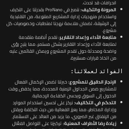
انحرافات قد تحدث.
المرونة والتكيف:
نتميز في ProNano بقدرتنا على التكيف
واستخدام منهجيات إدارة المشاريع المتنوعة، من التقليدية
إلى الرشيقة، لضمان ملاءمة نهجنا لمتطلبات وخصوصيات كل
مشروع.
متابعة الأداء وإعداد التقارير:
نقدم أنظمة متقدمة
لمتابعة الأداء وإعداد التقارير بشكل مستمر، مما يتيح رؤى
واضحة ومحدثة حول تقدم المشروع ويمكن القائمين عليه
من اتخاذ قرارات مستنيرة.
الفوائد لعملائنا:
الإنجاز الدقيق للمشروع:
خبرتنا تضمن الإكمال الفعال
للمشاريع ضمن الجداول الزمنية المحددة، مما يخفض وقت
الدخول إلى السوق ويحسن الكفاءة الإجمالية.
التحكم في التكاليف:
نركز على تحسين استخدام الموارد
وإدارة المخاطر، مما يعزز الفعالية من حيث التكلفة ويقلل
من الإنفاق غير الضروري، ما يزيد من العائد على الاستثمار.
زيادة رضا الأطراف المعنية:
تركيزنا على التواصل الفعّال