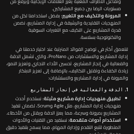
وتفاعل الأطراف المعنية يعزز العلاقات الإيجابية ويرفع من
مستويات الرضا بين جميع المشاركين.
المرونة والتكيف مع التغيير:
بفضل استخدامنا لكل من
المنهجيات التقليدية والرشيقة في إدارة المشاريع، نضمن
قدرة المشاريع على التكيف مع التغيرات السوقية
والتكنولوجية بسلاسة.
لنتعمق أكثر في توضيح الفوائد المترتبة عند اختيار خدمتنا في
إدارة المشاريع والاستشارات من ProNano، والتي تشمل الدقة
والفعالية في إنجاز المشاريع، تحسين الأداء التجاري وتعزيز النمو،
زيادة الكفاءة وتقليل التكاليف، بالإضافة إلى تعزيز الابتكار
والمرونة في إدارة المشاريع والاستشارات:
1. الدقة والفعالية في إنجاز المشاريع
تطبيق منهجيات إدارة مشاريع مثبتة:
نستخدم أحدث
منهجيات إدارة المشاريع، مثل Agile وScrum، لضمان تنفيذ
المشاريع بمرونة وسرعة، مما يعزز الدقة ويقلل من الأخطاء.
استخدام أدوات متقدمة:
نستفيد من التقنيات والأدوات
المتطورة لتتبع التقدم وإدارة المهام، مما يسمح بتنفيذ دقيق