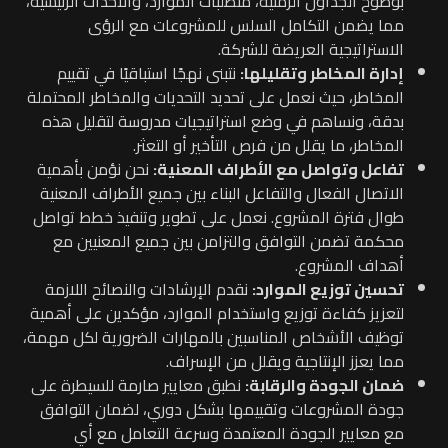
بوضوح الجداول الزمنية، متطلبات الموارد، والأحداث الرئيسية،
مما يضمن التكامل السلس للمشروعات مع الرؤى
الاستراتيجية العريضة للشركة.
إدارة المخاطر وتقليلها:
نتبنى نهجًا استباقيًا في تقييم
المخاطر، حيث نعمل على تحديد التحديات والمخاطر المحتملة
بدقة، ونساهم في وضع استراتيجيات مدروسة لتقليل هذه
المخاطر، ما يقلل من فرص التأخير أو التعثر.
تفاعل وتواصل مع الأطراف المعنية:
نحن نؤمن بأهمية
الاتصال الفعال والتفاعل البناء بين جميع الأطراف المعنية
طوال فترة المشروع. نعمل على تطوير وتنفيذ خطط تواصل
محكمة تضمن التوافق والتزامن بين جميع المعنيين مع
أهداف المشروع.
تحسين توزيع الموارد:
نقدم الإرشادات والنصائح اللازمة
لتعزيز كفاءة توزيع واستخدام الموارد، مؤكدين على أهمية
توظيف الأشخاص المناسبين بالمهارات الضرورية لكل مهمة،
مما يعزز الإنتاجية ويقلل من الإسراف.
ضمان الجودة والرقابة:
نطبق معايير صارمة للسيطرة على
جودة المشروعات وتقييمها بشكل دوري، لضمان التوافق
مع معايير الجودة المعتمدة وسرعة التعامل مع أي