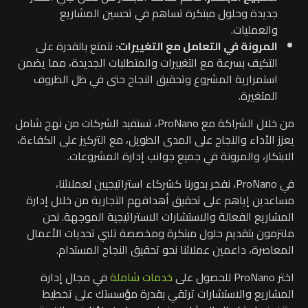
جديدة وحلول مبتكرة تساهم في تحسين المشاريع
والعمليات.
المرونة في التعامل مع التغييرات:
نتمتع بالقدرة على
التكيف بسرعة مع التغييرات والمتطلبات الجديدة، مما يضمن
استمرارية المشروع وتحقيق النجاح حتى في ظل الظروف
المتغيرة.
من خلال الشراكة مع ProNano، تستفيد الشركات من نهج شامل
يعزز الأداء والنجاح على المدى الطويل، مع التركيز على الكفاءة،
الابتكار، والمرونة في جميع جوانب إدارة المشروعات.
في ProNano، نفخر بدورنا كشركاء استراتيجيين لعملائنا،
مساعدين إياهم على تحقيق أهدافهم التجارية من خلال إدارة
المشاريع الفعالة والاستشارات الاستراتيجية الموجهة. نحن
ملتزمون بتقديم حلول مبتكرة ومخصصة تلبي تحديات الأعمال
المعاصرة، داعمين عملائنا نحو تحقيق النجاح المستدام.
اختر ProNano للحصول على
خدمات شاملة
في مجال إدارة
المشاريع والاستشارات ترتقي بقدرة مؤسستك على تخطيط