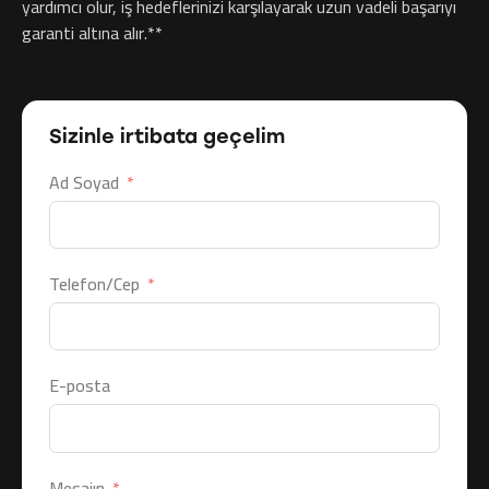
yardımcı olur, iş hedeflerinizi karşılayarak uzun vadeli başarıyı
garanti altına alır.**
Sizinle irtibata geçelim
Ad Soyad
Telefon/Cep
E-posta
Mesajın