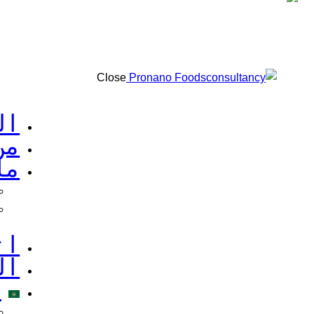
Close
ال
من
ما
ات
ال
ا