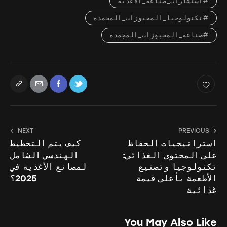
#استشارات_صناعة_الأغذية
#تكنولوجيا_المخبوزات_المجمدة
#صناعة_المخبوزات_المجمدة
NEXT
PREVIOUS
استراتيجيات الحفاظ
كيف يتم التخطيط
على المحتوى الغذائي:
الهندسي الشامل
تكنولوجيا وتصنيع
لمصانع الأغذية في
الأطعمة بأعلى قيمة
2025؟
غذائية
You May Also Like