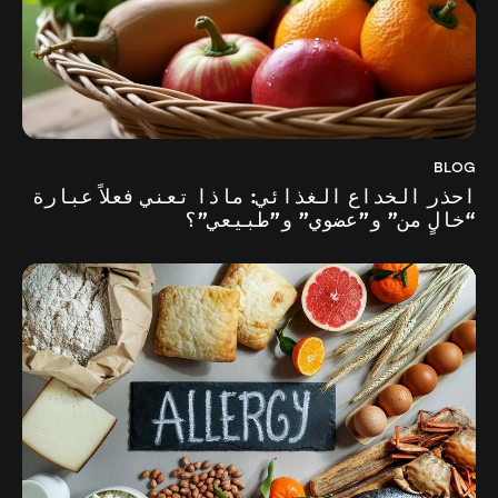
BLOG
احذر الخداع الغذائي: ماذا تعني فعلاً عبارة
“خالٍ من” و”عضوي” و”طبيعي”؟