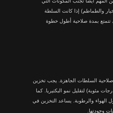
 المهم أيضًا تجنب المكونات التي
خيار والطماطم) إذا كانت السلطة
ي تتمتع بمدة صلاحية أطول خطوة
 صلاحية السلطات الجاهزة. يجب تخزين
طات في درجات حرارة منخفضة (بين 0-4 درجات مئوية) لتقليل نمو البكتيريا. كما
ل الهواء والرطوبة. يساعد التخزين في
ات وجودتها.